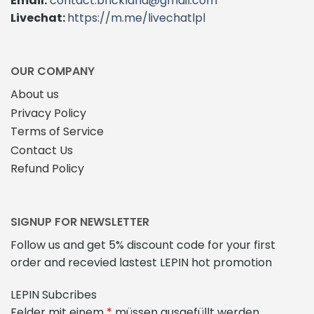
Email:
contact.brickland@gmail.com
Livechat:
https://m.me/livechatlpl
OUR COMPANY
About us
Privacy Policy
Terms of Service
Contact Us
Refund Policy
SIGNUP FOR NEWSLETTER
Follow us and get 5% discount code for your first
order and recevied lastest LEPIN hot promotion
LEPIN Subcribes
Felder mit einem
*
müssen ausgefüllt werden