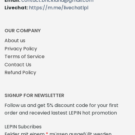
Email:
contact.brickland@gmail.com
Livechat:
https://m.me/livechatlpl
OUR COMPANY
About us
Privacy Policy
Terms of Service
Contact Us
Refund Policy
SIGNUP FOR NEWSLETTER
Follow us and get 5% discount code for your first
order and recevied lastest LEPIN hot promotion
LEPIN Subcribes
Felder mit einem
*
müssen ausgefüllt werden