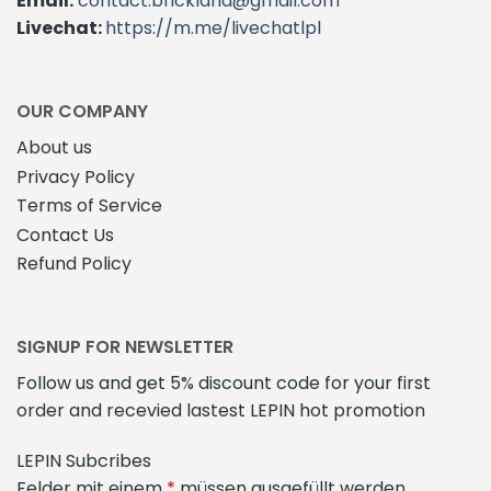
Email:
contact.brickland@gmail.com
Livechat:
https://m.me/livechatlpl
OUR COMPANY
About us
Privacy Policy
Terms of Service
Contact Us
Refund Policy
SIGNUP FOR NEWSLETTER
Follow us and get 5% discount code for your first
order and recevied lastest LEPIN hot promotion
LEPIN Subcribes
Felder mit einem
*
müssen ausgefüllt werden