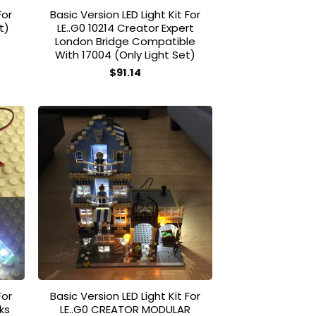
For
Basic Version LED Light Kit For
t)
LE..G0 10214 Creator Expert
London Bridge Compatible
With 17004 (Only Light Set)
$
91.14
Dieses
Produkt
weist
mehrere
Varianten
auf.
 to
Add to
list
wishlist
Die
Optionen
können
auf
der
Produktseite
gewählt
For
Basic Version LED Light Kit For
werden
cks
LE..G0 CREATOR MODULAR