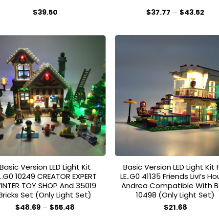
Prei
$
39.50
$
37.77
–
$
43.52
$37
Dieses
Dieses
bis
Produkt
Produkt
$43
weist
weist
mehrere
mehrere
Varianten
Varianten
auf.
auf.
Add to
Add
wishlist
wish
Die
Die
Optionen
Optionen
können
können
auf
auf
der
der
Produktseite
Produktseite
gewählt
gewählt
Basic Version LED Light Kit
Basic Version LED Light Kit 
werden
werden
E..G0 10249 CREATOR EXPERT
LE..G0 41135 Friends Livi’s H
INTER TOY SHOP And 35019
Andrea Compatible With B
Bricks Set (Only Light Set)
10498 (Only Light Set)
Preisspanne:
$
48.69
–
$
55.48
$
21.68
$48.69
Dieses
Dieses