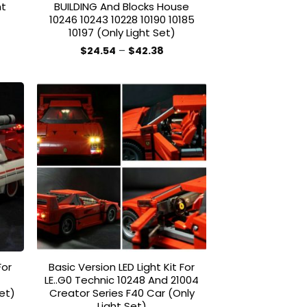
ht
BUILDING And Blocks House
10246 10243 10228 10190 10185
10197 (Only Light Set)
Preisspanne:
$
24.54
–
$
42.38
$24.54
Dieses
bis
Produkt
$42.38
weist
mehrere
Varianten
auf.
 to
Add to
list
wishlist
Die
Optionen
können
auf
der
Produktseite
gewählt
For
Basic Version LED Light Kit For
werden
LE..G0 Technic 10248 And 21004
et)
Creator Series F40 Car (Only
Light Set)