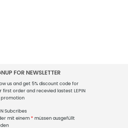
GNUP FOR NEWSLETTER
low us and get 5% discount code for
r first order and recevied lastest LEPIN
 promotion
IN Subcribes
der mit einem
*
müssen ausgefüllt
rden