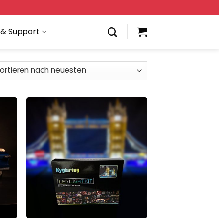
 & Support
 to
Add to
list
wishlist