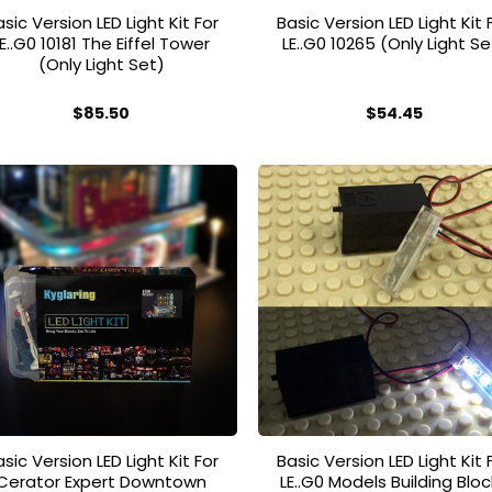
sic Version LED Light Kit For
Basic Version LED Light Kit 
LE..G0 10181 The Eiffel Tower
LE..G0 10265 (Only Light Se
(Only Light Set)
$
85.50
$
54.45
Dieses
Dieses
Produkt
Produkt
weist
weist
mehrere
mehrere
Varianten
Varianten
auf.
auf.
Add to
Add
wishlist
wish
Die
Die
Optionen
Optionen
können
können
auf
auf
der
der
Produktseite
Produktseite
gewählt
gewählt
sic Version LED Light Kit For
Basic Version LED Light Kit 
werden
werden
Cerator Expert Downtown
LE..G0 Models Building Blo