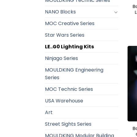
MOULDKING Technic Series
Ba
NANO Blocks
MOC Creative Series
Star Wars Series
LE..G0 Lighting Kits
Ninjago Series
MOULDKING Engineering
Series
MOC Technic Series
USA Warehouse
Art
Street Sights Series
Ba
MOULDKING Modular Building