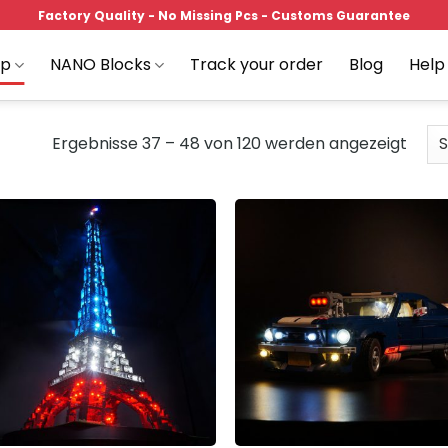
Factory Quality - No Missing Pcs - Customs Guarantee
op
NANO Blocks
Track your order
Blog
Help
Ergebnisse 37 – 48 von 120 werden angezeigt
Add to
Add
wishlist
wish