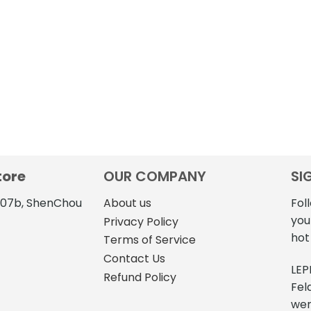
tore
OUR COMPANY
SI
4107b, ShenChou
About us
Fol
you
Privacy Policy
hot
Terms of Service
Contact Us
LEP
Refund Policy
Fel
we