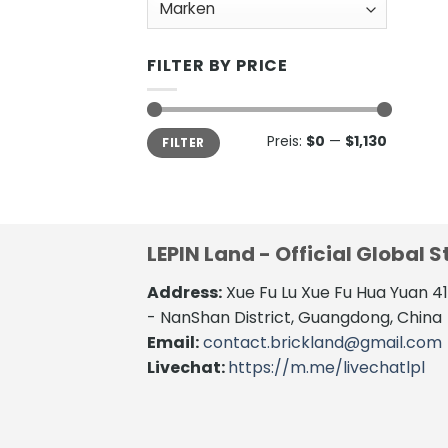
FILTER BY PRICE
Min.
Max.
Preis:
$0
—
$1,130
FILTER
Preis
Preis
LEPIN Land - Official Global S
Address:
Xue Fu Lu Xue Fu Hua Yuan 
- NanShan District, Guangdong, China
Email:
contact.brickland@gmail.com
Livechat:
https://m.me/livechatlpl