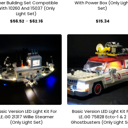
ner Building Set Compatible
With Power Box (Only Lig
With 10260 And 15037 (Only
Set)
Light Set)
Preisspanne:
$
56.52
–
$
62.16
$
15.34
$56.52
Dieses
bis
Produkt
$62.16
weist
mehrere
Varianten
auf.
Add to
Add
wishlist
wish
Die
Optionen
können
auf
der
Produktseite
gewählt
sic Version LED Light Kit For
Basic Version LED Light Kit 
werden
LE..G0 21317 Willie Steamer
LE..G0 75828 Ecto-1 & 2
(Only Light Set)
Ghostbusters (Only Light S