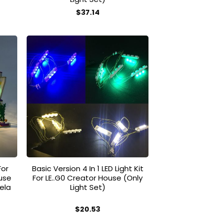
sspanne:
$
37.14
.77
Dieses
Produkt
.52
weist
mehrere
Varianten
auf.
 to
Add to
list
wishlist
Die
Optionen
können
auf
der
Produktseite
gewählt
For
Basic Version 4 In 1 LED Light Kit
werden
ouse
For LE..G0 Creator House (Only
ela
Light Set)
$
20.53
Dieses